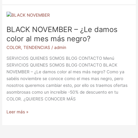
BLACK
NOVEMBER
BLACK NOVEMBER – ¿Le damos
–
¿Le
color al mes más negro?
damos
COLOR
,
TENDENCIAS
/
admin
color
al
SERVICIOS QUIENES SOMOS BLOG CONTACTO Menú
mes
SERVICIOS QUIENES SOMOS BLOG CONTACTO BLACK
más
NOVEMBER – ¿Le damos color al mes más negro? Como ya
negro?
sabéis noviembre se conoce como el mes mas negro, pero
nosotros queremos cambiar esto, por ello os traemos ofertas
asombrosas como un increíble -50% de descuento en tu
COLOR. ¿QUIERES CONOCER MÁS
Leer más »