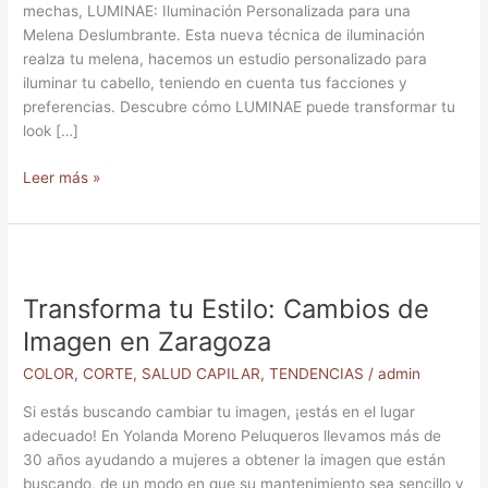
mechas, LUMINAE: Iluminación Personalizada para una
Melena Deslumbrante. Esta nueva técnica de iluminación
realza tu melena, hacemos un estudio personalizado para
iluminar tu cabello, teniendo en cuenta tus facciones y
preferencias. Descubre cómo LUMINAE puede transformar tu
look […]
Leer más »
Transforma
tu
Transforma tu Estilo: Cambios de
Estilo:
Cambios
Imagen en Zaragoza​
de
COLOR
,
CORTE
,
SALUD CAPILAR
,
TENDENCIAS
/
admin
Imagen
en
Si estás buscando cambiar tu imagen, ¡estás en el lugar
Zaragoza​
adecuado! En Yolanda Moreno Peluqueros llevamos más de
30 años ayudando a mujeres a obtener la imagen que están
buscando, de un modo en que su mantenimiento sea sencillo y