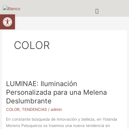
Ir
Menú
al
Abrir barra de herramientas
contenido
COLOR
LUMINAE:
Iluminación
LUMINAE: Iluminación
Personalizada
para
Personalizada para una Melena
una
Deslumbrante
Melena
Deslumbrante
COLOR
,
TENDENCIAS
/
admin
En constante búsqueda de innovación y belleza, en Yolanda
Moreno Peluqueros os traemos una nueva tendencia en