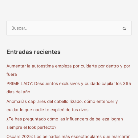
B
u
s
Entradas recientes
c
a
Aumentar la autoestima empieza por cuidarte por dentro y por
r
fuera
p
PRIME LADY: Descuentos exclusivos y cuidado capilar los 365
o
días del año
r
Anomalías capilares del cabello rizado: cómo entender y
:
cuidar lo que nadie te explicó de tus rizos
¿Te has preguntado cómo las influencers de belleza logran
siempre el look perfecto?
Oscars 2025: Los peinados más espectaculares que marcarán