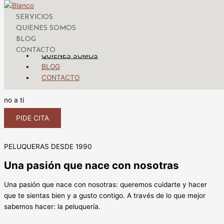
Yolanda Moreno Peluqueros
SERVICIOS
Menú
QUIENES SOMOS
BLOG
SERVICIOS
CONTACTO
QUIENES SOMOS
BLOG
CONTACTO
Cambiamos tu imagen
no a ti
PIDE CITA
PELUQUERAS DESDE 1990
Una pasión que nace con nosotras
Una pasión que nace con nosotras: queremos cuidarte y hacer
que te sientas bien y a gusto contigo. A través de lo que mejor
sabemos hacer: la peluquería.