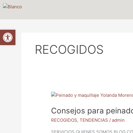
Ir
al
contenido
Abrir barra de herramientas
RECOGIDOS
Consejos
para
Consejos para peinado
peinados
y
RECOGIDOS
,
TENDENCIAS
/
admin
maquillaje
en
SERVICIOS QUIENES SOMOS BLOG C