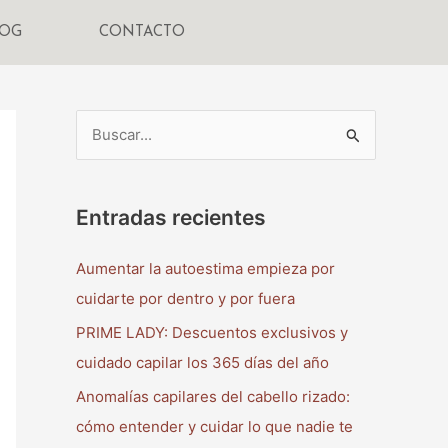
LOG
CONTACTO
B
u
s
Entradas recientes
c
a
Aumentar la autoestima empieza por
r
cuidarte por dentro y por fuera
p
PRIME LADY: Descuentos exclusivos y
o
cuidado capilar los 365 días del año
r
Anomalías capilares del cabello rizado:
:
cómo entender y cuidar lo que nadie te