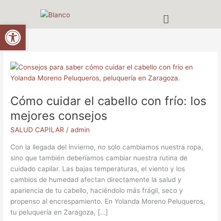
Ir
Menú
al
Abrir barra de herramientas
contenido
Cómo
cuidar
el
Cómo cuidar el cabello con frío: los
cabello
con
mejores consejos
frío:
SALUD CAPILAR
/
admin
los
mejores
Con la llegada del invierno, no solo cambiamos nuestra ropa,
consejos
sino que también deberíamos cambiar nuestra rutina de
cuidado capilar. Las bajas temperaturas, el viento y los
cambios de humedad afectan directamente la salud y
apariencia de tu cabello, haciéndolo más frágil, seco y
propenso al encrespamiento. En Yolanda Moreno Peluqueros,
tu peluquería en Zaragoza, […]