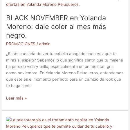
NOVEMBER
en
BLACK NOVEMBER en Yolanda
Yolanda
Moreno:
Moreno: dale color al mes más
dale
negro.
color
al
PROMOCIONES
/
admin
mes
¿Estás cansada de ver tu cabello apagado cada vez que te
más
miras al espejo? Sabemos lo que significa sentir que tu melena
negro.
ha perdido vida y brillo, especialmente en un mes tan gris
como noviembre. En Yolanda Moreno Peluqueros, entendemos
que este es el momento perfecto para un cambio de look que
te haga sentir
Leer más »
Descubre
la