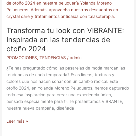
tu
look
con
VIBRANTE:
Transforma tu look con VIBRANTE:
Inspirada
en
Inspirada en las tendencias de
las
otoño 2024
tendencias
de
PROMOCIONES
,
TENDENCIAS
/
admin
otoño
¿Te has preguntado cómo las pasarelas de moda marcan las
2024
tendencias de cada temporada? Esas líneas, texturas y
colores que nos hacen soñar con un cambio radical. Este
otoño 2024, en Yolanda Moreno Peluqueros, hemos capturado
toda esa inspiración para crear una experiencia única,
pensada especialmente para ti. Te presentamos VIBRANTE,
nuestra nueva campaña, diseñada
Leer más »