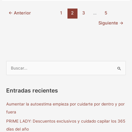
←
Anterior
1
2
3
…
5
Siguiente
→
B
u
s
Entradas recientes
c
a
Aumentar la autoestima empieza por cuidarte por dentro y por
r
fuera
p
PRIME LADY: Descuentos exclusivos y cuidado capilar los 365
o
días del año