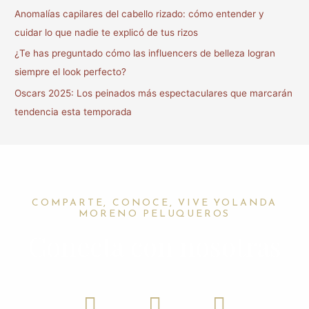
r
Anomalías capilares del cabello rizado: cómo entender y
:
cuidar lo que nadie te explicó de tus rizos
¿Te has preguntado cómo las influencers de belleza logran
siempre el look perfecto?
Oscars 2025: Los peinados más espectaculares que marcarán
tendencia esta temporada
COMPARTE, CONOCE, VIVE YOLANDA
MORENO PELUQUEROS
Conecta con nosotras
F
I
W
a
n
h