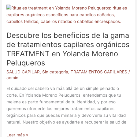
Descubre
los
beneficios
de
Descubre los beneficios de la gama
la
gama
de tratamientos capilares orgánicos
de
TREATMENT en Yolanda Moreno
tratamientos
Peluqueros
capilares
orgánicos
SALUD CAPILAR
,
Sin categoría
,
TRATAMIENTOS CAPILARES
/
TREATMENT
admin
en
El cuidado del cabello va más allá de un simple peinado o
Yolanda
corte. En Yolanda Moreno Peluqueros, entendemos que tu
Moreno
melena es parte fundamental de tu identidad, y por eso
Peluqueros
queremos ofrecerte los mejores tratamientos capilares
orgánicos para que puedas mimarla y devolverle su vitalidad
natural. Nuestro objetivo es ayudarte a recuperar la salud de
Leer más »