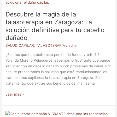
magia
de
Descubre la magia de la
la
talasoterapia
talasoterapia en Zaragoza: La
en
solución definitiva para tu cabello
Zaragoza:
dañado
La
solución
SALUD CAPILAR
,
TALASOTERAPIA
/
admin
definitiva
para
¿Sientes que tu cabello está perdiendo fuerza y brillo? En
tu
Yolanda Moreno Peluqueros, sabemos lo frustrante que puede
cabello
ser lidiar con un cabello dañado o con problemas de caída. Por
dañado
eso, te presentamos la solución que está revolucionando los
tratamientos capilares: la talasoterapia en Zaragoza. Este
tratamiento, que extrae sus beneficios del mar, se ha
Leer más »
Transforma