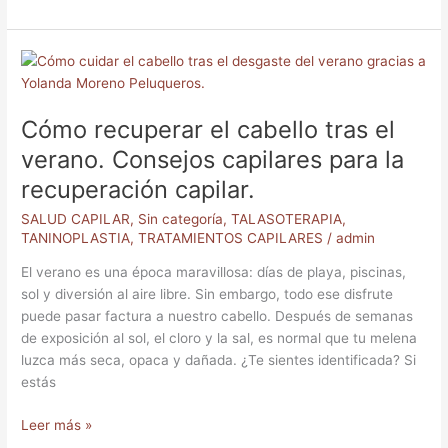
Cómo
recuperar
el
Cómo recuperar el cabello tras el
cabello
tras
verano. Consejos capilares para la
el
recuperación capilar.
verano.
Consejos
SALUD CAPILAR
,
Sin categoría
,
TALASOTERAPIA
,
capilares
TANINOPLASTIA
,
TRATAMIENTOS CAPILARES
/
admin
para
El verano es una época maravillosa: días de playa, piscinas,
la
sol y diversión al aire libre. Sin embargo, todo ese disfrute
recuperación
puede pasar factura a nuestro cabello. Después de semanas
capilar.
de exposición al sol, el cloro y la sal, es normal que tu melena
luzca más seca, opaca y dañada. ¿Te sientes identificada? Si
estás
Leer más »