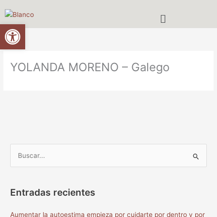
Ir
Menú
al
Abrir barra de herramientas
contenido
YOLANDA MORENO – Galego
B
u
s
Entradas recientes
c
a
Aumentar la autoestima empieza por cuidarte por dentro y por