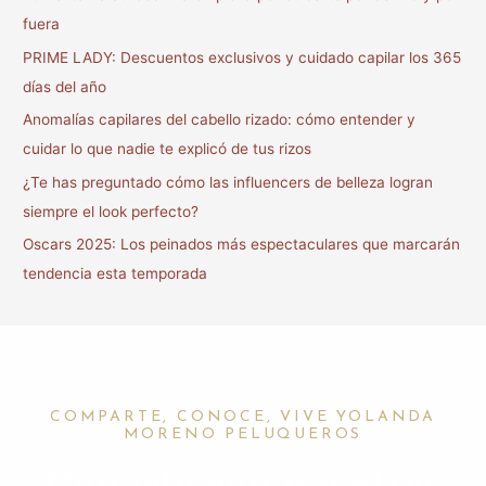
r
fuera
p
PRIME LADY: Descuentos exclusivos y cuidado capilar los 365
o
días del año
r
Anomalías capilares del cabello rizado: cómo entender y
:
cuidar lo que nadie te explicó de tus rizos
¿Te has preguntado cómo las influencers de belleza logran
siempre el look perfecto?
Oscars 2025: Los peinados más espectaculares que marcarán
tendencia esta temporada
COMPARTE, CONOCE, VIVE YOLANDA
MORENO PELUQUEROS
Conecta con nosotras