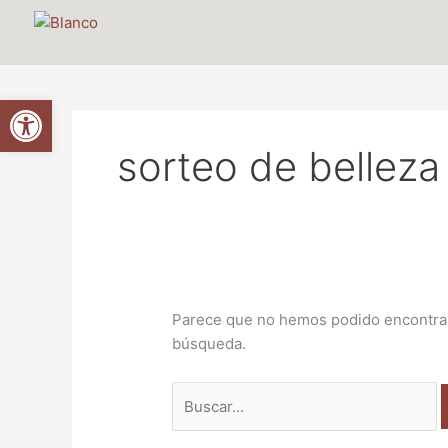
Ir
Buscar
al
por:
contenido
Abrir barra de herramientas
sorteo de belleza
Parece que no hemos podido encontrar
búsqueda.