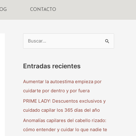
LOG
CONTACTO
B
u
s
Entradas recientes
c
a
Aumentar la autoestima empieza por
r
cuidarte por dentro y por fuera
p
PRIME LADY: Descuentos exclusivos y
o
cuidado capilar los 365 días del año
r
Anomalías capilares del cabello rizado:
:
cómo entender y cuidar lo que nadie te