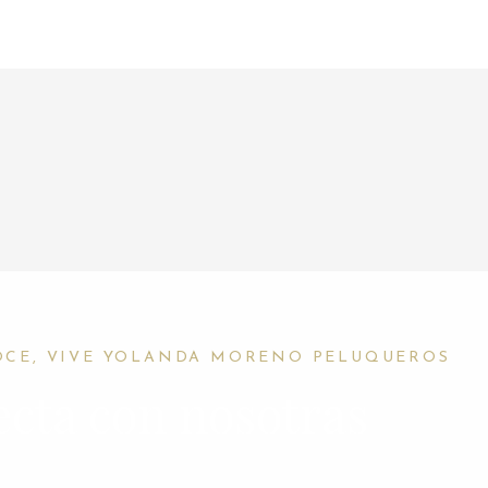
OCE, VIVE YOLANDA MORENO PELUQUEROS
cta con nosotras
F
I
W