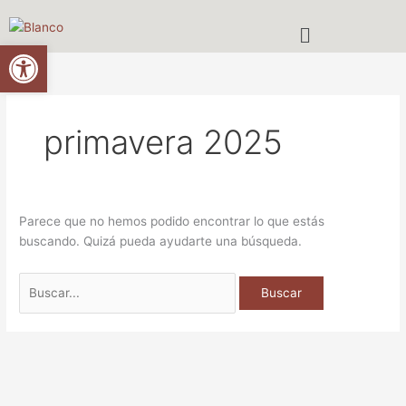
Ir
Buscar
Menú
al
por:
Abrir barra de herramientas
contenido
primavera 2025
Parece que no hemos podido encontrar lo que estás
buscando. Quizá pueda ayudarte una búsqueda.