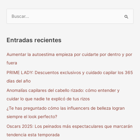
B
u
s
Entradas recientes
c
a
Aumentar la autoestima empieza por cuidarte por dentro y por
r
fuera
p
PRIME LADY: Descuentos exclusivos y cuidado capilar los 365
o
días del año
r
Anomalías capilares del cabello rizado: cómo entender y
:
cuidar lo que nadie te explicó de tus rizos
¿Te has preguntado cómo las influencers de belleza logran
siempre el look perfecto?
Oscars 2025: Los peinados más espectaculares que marcarán
tendencia esta temporada