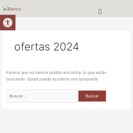
Ir
Buscar
Menú
al
por:
Abrir barra de herramientas
contenido
ofertas 2024
Parece que no hemos podido encontrar lo que estás
buscando. Quizá pueda ayudarte una búsqueda.