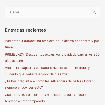
B
u
s
Entradas recientes
c
a
Aumentar la autoestima empieza por cuidarte por dentro y por
r
fuera
p
PRIME LADY: Descuentos exclusivos y cuidado capilar los 365
o
días del año
r
Anomalías capilares del cabello rizado: cómo entender y
:
cuidar lo que nadie te explicó de tus rizos
¿Te has preguntado cómo las influencers de belleza logran
siempre el look perfecto?
Oscars 2025: Los peinados más espectaculares que marcarán
tendencia esta temporada